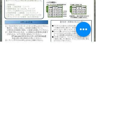
​日本同盟基督教団
松原湖バイブルキャンプ
〒384-1103 長野県南佐久郡小海町豊里4912
Tel
0267-93-2347
Fax
0267-93-2475
E-mail info★matsubarako.com
（★を@に変えて送信してください）