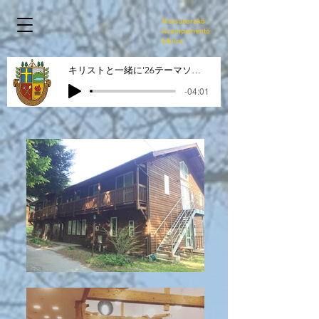
Matsubarako
Acampamento
bíblico
キリストと一緒に'26テーマソング
-04:01